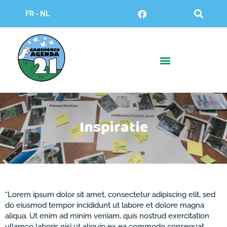
Ga
F
FR - NL
naar
a
c
de
e
inhoud
b
o
o
k
Inspiratie
“Lorem ipsum dolor sit amet, consectetur adipiscing elit, sed
do eiusmod tempor incididunt ut labore et dolore magna
aliqua. Ut enim ad minim veniam, quis nostrud exercitation
ullamco laboris nisi ut aliquip ex ea commodo consequat.