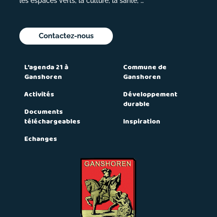
les espaces verts, la culture, la santé, …
Contactez-nous
L’agenda 21 à
Commune de
Ganshoren
Ganshoren
Activités
Développement
durable
Documents
téléchargeables
Inspiration
Echanges