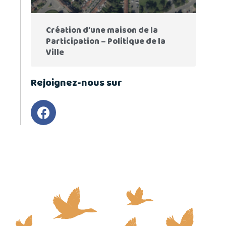
Création d’une maison de la
Participation – Politique de la
Ville
Rejoignez-nous sur
F
a
c
e
b
o
o
k