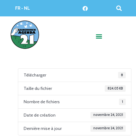
Aller
F
FR - NL
au
a
c
contenu
e
b
o
o
k
Télécharger
8
Taille du fichier
824.05 KB
Nombre de fichiers
1
Date de création
novembre 24, 2021
Dernière mise à jour
novembre 24, 2021